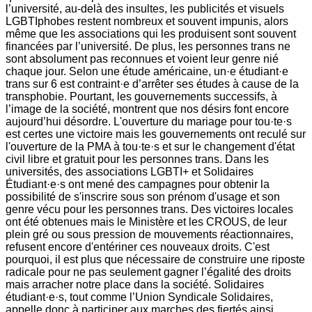
l’université, au-delà des insultes, les publicités et visuels
LGBTIphobes restent nombreux et souvent impunis, alors
même que les associations qui les produisent sont souvent
financées par l’université. De plus, les personnes trans ne
sont absolument pas reconnues et voient leur genre nié
chaque jour. Selon une étude américaine, un·e étudiant·e
trans sur 6 est contraint·e d’arrêter ses études à cause de la
transphobie. Pourtant, les gouvernements successifs, à
l’image de la société, montrent que nos désirs font encore
aujourd’hui désordre. L'ouverture du mariage pour tou·te·s
est certes une victoire mais les gouvernements ont reculé sur
l'ouverture de la PMA à tou·te·s et sur le changement d'état
civil libre et gratuit pour les personnes trans. Dans les
universités, des associations LGBTI+ et Solidaires
Étudiant·e·s ont mené des campagnes pour obtenir la
possibilité de s'inscrire sous son prénom d'usage et son
genre vécu pour les personnes trans. Des victoires locales
ont été obtenues mais le Ministère et les CROUS, de leur
plein gré ou sous pression de mouvements réactionnaires,
refusent encore d'entériner ces nouveaux droits. C'est
pourquoi, il est plus que nécessaire de construire une riposte
radicale pour ne pas seulement gagner l’égalité des droits
mais arracher notre place dans la société. Solidaires
étudiant·e·s, tout comme l’Union Syndicale Solidaires,
appelle donc à participer aux marches des fiertés ainsi