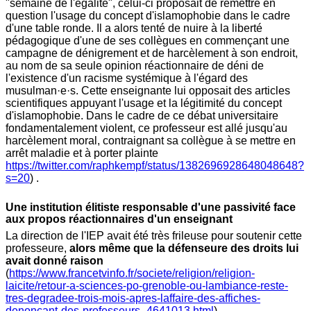
"semaine de l'égalité", celui-ci proposait de remettre en
question l'usage du concept d'islamophobie dans le cadre
d'une table ronde. Il a alors tenté de nuire à la liberté
pédagogique d'une de ses collègues en commençant une
campagne de dénigrement et de harcèlement à son endroit,
au nom de sa seule opinion réactionnaire de déni de
l'existence d'un racisme systémique à l'égard des
musulman·e·s. Cette enseignante lui opposait des articles
scientifiques appuyant l'usage et la légitimité du concept
d'islamophobie. Dans le cadre de ce débat universitaire
fondamentalement violent, ce professeur est allé jusqu'au
harcèlement moral, contraignant sa collègue à se mettre en
arrêt maladie et à porter plainte
https://twitter.com/raphkempf/status/1382696928648048648?
s=
20
) .
Une institution élitiste responsable d'une passivité face
aux propos réactionnaires d'un enseignant
La direction de l'IEP avait été très frileuse pour soutenir cette
professeure,
alors même que la défenseure des droits lui
avait donné raison
(
https://www.francetvinfo.fr/societe/religion/religion-
laicite/retour-a-sciences-po-grenoble-ou-lambiance-reste-
tres-degradee-trois-mois-apres-laffaire-des-affiches-
denoncant-des-professeurs_4641013.html
).