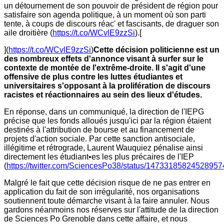
un détournement de son pouvoir de président de région pour
satisfaire son agenda politique, à un moment où son parti
tente, à coups de discours réac' et fascisants, de draguer son
aile droitière (
https://t.co/WCvlE9zzSi
).[
](
https://t.co/WCvlE9zzSi
)
Cette décision politicienne est un
des nombreux effets d'annonce visant à surfer sur le
contexte de montée de l'extrême-droite. Il s'agit d'une
offensive de plus contre les luttes étudiantes et
universitaires s'opposant à la prolifération de discours
racistes et réactionnaires au sein des lieux d'études.
En réponse, dans un communiqué, la direction de l'IEPG
précise que les fonds alloués jusqu'ici par la région étaient
destinés à l'attribution de bourse et au financement de
projets d'action sociale. Par cette sanction antisociale,
illégitime et rétrograde, Laurent Wauquiez pénalise ainsi
directement les étudiant•es les plus précaires de l'IEP
(
https://twitter.com/SciencesPo38/status/14733185824528957
Malgré le fait que cette décision risque de ne pas entrer en
application du fait de son irrégularité, nos organisations
soutiennent toute démarche visant à la faire annuler. Nous
gardons néanmoins nos réserves sur l'attitude de la direction
de Sciences Po Grenoble dans cette affaire, et nous