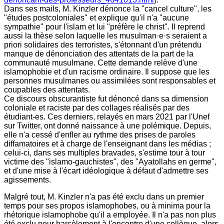
Dans ses mails, M. Kinzler dénonce la "cancel culture", les
"études postcoloniales" et explique qu'il n'a "aucune
sympathie" pour l'islam et lui "préfère le christ". Il reprend
aussi la thèse selon laquelle les musulman·e·s seraient a
priori solidaires des terroristes, s'étonnant d'un prétendu
manque de dénonciation des attentats de la part de la
communauté musulmane. Cette demande relève d'une
islamophobie et d'un racisme ordinaire. Il suppose que les
personnes musulmanes ou assimilées sont responsables et
coupables des attentats.
Ce discours obscurantiste fut dénoncé dans sa dimension
coloniale et raciste par des collages réalisés par des
étudiant-es. Ces derniers, relayés en mars 2021 par l'Unef
sur Twitter, ont donné naissance à une polémique. Depuis,
elle n'a cessé d'enfler au rythme des prises de paroles
diffamatoires et à charge de l'enseignant dans les médias ;
celui-ci, dans ses multiples bravades, s'estime tour à tour
victime des "islamo-gauchistes", des "Ayatollahs en germe",
et d'une mise à l'écart idéologique à défaut d'admettre ses
agissements.
Malgré tout, M. Kinzler n'a pas été exclu dans un premier
temps pour ses propos islamophobes, ou à minima pour la
rhétorique islamophobe qu'il a employée. Il n'a pas non plus
été exclu pour harcèlement à l'encontre d'une collègue, alors