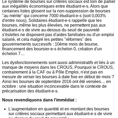
Le système de bourses sur critères sociaux est loin de pallier
aux inégalités économiques entre étudiant-e-s. Alors que
certaines listes glosent sur la non-suppression de bourses
"au mérite" qui concerne 7000 étudiant-e-s (soit 0,003%
d'entre nous), Solidaires étudiant-e-s rappelle que les
bourses, même les plus élevées, ne permettent pas aux
étudiant-e-s de vivre au-dessus du seuil de pauvreté
s'ils/elles ne disposent pas d'aides familiales ou d'un emploi
salarié, et cela malgré les petites "réformes" des
gouvernements successifs : 10ème mois de bourse,
financement des boursier-e-s échelon 0, création d'un
échelon 7…
Les dysfonctionnements sont aussi administratifs et liés à un
manque de moyens dans les CROUS. Pourquoi le CROUS,
contrairement à la CAF ou à Pôle Emploi, n'est pas en
mesure de verser les bourses à date fixe en début de mois ?
Ainsi les bourses de septembre 2016 ont été versées… en
octobre : une situation inconcevable dans le contexte de
précarisation des étudiant-e-s.
Nous revendiquons dans l'immédiat :
L'augmentation en quantité et en montant des bourses
sur critères sociaux permettant aux étudiant-e-s de vivre