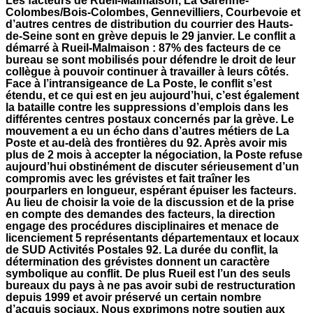
Les facteurs de Rueil-Malmaison, La Garenne-
Colombes/Bois-Colombes, Gennevilliers, Courbevoie et
d’autres centres de distribution du courrier des Hauts-
de-Seine sont en grève depuis le 29 janvier. Le conflit a
démarré à Rueil-Malmaison : 87% des facteurs de ce
bureau se sont mobilisés pour défendre le droit de leur
collègue à pouvoir continuer à travailler à leurs côtés.
Face à l’intransigeance de La Poste, le conflit s’est
étendu, et ce qui est en jeu aujourd’hui, c’est également
la bataille contre les suppressions d’emplois dans les
différentes centres postaux concernés par la grève. Le
mouvement a eu un écho dans d’autres métiers de La
Poste et au-delà des frontières du 92. Après avoir mis
plus de 2 mois à accepter la négociation, la Poste refuse
aujourd’hui obstinément de discuter sérieusement d’un
compromis avec les grévistes et fait traîner les
pourparlers en longueur, espérant épuiser les facteurs.
Au lieu de choisir la voie de la discussion et de la prise
en compte des demandes des facteurs, la direction
engage des procédures disciplinaires et menace de
licenciement 5 représentants départementaux et locaux
de SUD Activités Postales 92. La durée du conflit, la
détermination des grévistes donnent un caractère
symbolique au conflit. De plus Rueil est l’un des seuls
bureaux du pays à ne pas avoir subi de restructuration
depuis 1999 et avoir préservé un certain nombre
d’acquis sociaux. Nous exprimons notre soutien aux