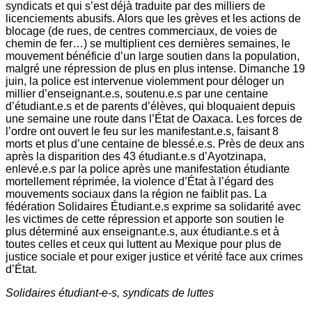
syndicats et qui s’est déjà traduite par des milliers de
licenciements abusifs. Alors que les grèves et les actions de
blocage (de rues, de centres commerciaux, de voies de
chemin de fer…) se multiplient ces dernières semaines, le
mouvement bénéficie d’un large soutien dans la population,
malgré une répression de plus en plus intense. Dimanche 19
juin, la police est intervenue violemment pour déloger un
millier d’enseignant.e.s, soutenu.e.s par une centaine
d’étudiant.e.s et de parents d’élèves, qui bloquaient depuis
une semaine une route dans l’État de Oaxaca. Les forces de
l’ordre ont ouvert le feu sur les manifestant.e.s, faisant 8
morts et plus d’une centaine de blessé.e.s. Près de deux ans
après la disparition des 43 étudiant.e.s d’Ayotzinapa,
enlevé.e.s par la police après une manifestation étudiante
mortellement réprimée, la violence d’État à l’égard des
mouvements sociaux dans la région ne faiblit pas. La
fédération Solidaires Étudiant.e.s exprime sa solidarité avec
les victimes de cette répression et apporte son soutien le
plus déterminé aux enseignant.e.s, aux étudiant.e.s et à
toutes celles et ceux qui luttent au Mexique pour plus de
justice sociale et pour exiger justice et vérité face aux crimes
d’État.
Solidaires étudiant-e-s, syndicats de luttes