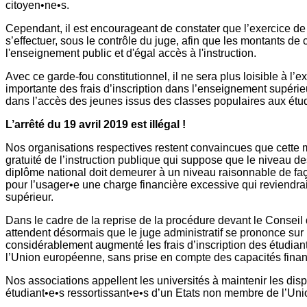
citoyen•ne•s.
Cependant, il est encourageant de constater que l’exercice de 
s’effectuer, sous le contrôle du juge, afin que les montants de
l'enseignement public et d'égal accès à l'instruction.
Avec ce garde-fou constitutionnel, il ne sera plus loisible à l
importante des frais d’inscription dans l’enseignement supéri
dans l’accès des jeunes issus des classes populaires aux étu
L’arrêté du 19 avril 2019 est illégal !
Nos organisations respectives restent convaincues que cette 
gratuité de l’instruction publique qui suppose que le niveau des
diplôme national doit demeurer à un niveau raisonnable de faç
pour l’usager•e une charge financière excessive qui reviendra
supérieur.
Dans le cadre de la reprise de la procédure devant le Conseil 
attendent désormais que le juge administratif se prononce sur l
considérablement augmenté les frais d’inscription des étudian
l’Union européenne, sans prise en compte des capacités finan
Nos associations appellent les universités à maintenir les dispo
étudiant•e•s ressortissant•e•s d’un Etats non membre de l’Un