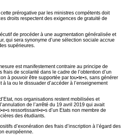
cette prérogative par les ministres compétents doit
 ces droits respectent des exigences de gratuité de
’exécutif de procéder à une augmentation généralisée et
eur, qui sera synonyme d’une sélection sociale accrue
des supérieures.
mesure est manifestement contraire au principe de
 frais de scolarité dans le cadre de l’obtention d’un
on à pouvoir être supportée par tou•te•s, sans générer
it à la ou le dissuader d’accéder à l’enseignement
d’Etat, nos organisations restent mobilisées et
’annulation de l’arrêté du 19 avril 2019 qui avait
t•e•s ressortissant•e•s d’un Etats non membre de
cières des étudiants.
sitifs d’exonération des frais d’inscription à l’égard des
ion européenne.