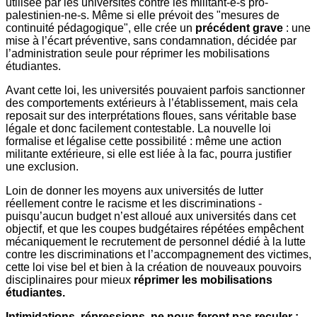
utilisée par les universités contre les militant-e-s pro-
palestinien-ne-s. Même si elle prévoit des "mesures de
continuité pédagogique", elle crée un
précédent grave
: une
mise à l’écart préventive, sans condamnation, décidée par
l’administration seule pour réprimer les mobilisations
étudiantes.
Avant cette loi, les universités pouvaient parfois sanctionner
des comportements extérieurs à l’établissement, mais cela
reposait sur des interprétations floues, sans véritable base
légale et donc facilement contestable. La nouvelle loi
formalise et légalise cette possibilité : même une action
militante extérieure, si elle est liée à la fac, pourra justifier
une exclusion.
Loin de donner les moyens aux universités de lutter
réellement contre le racisme et les discriminations -
puisqu’aucun budget n’est alloué aux universités dans cet
objectif, et que les coupes budgétaires répétées empêchent
mécaniquement le recrutement de personnel dédié à la lutte
contre les discriminations et l’accompagnement des victimes,
cette loi vise bel et bien à la création de nouveaux pouvoirs
disciplinaires pour mieux
réprimer les mobilisations
étudiantes.
Intimidations, répressions, ne nous feront pas reculer :