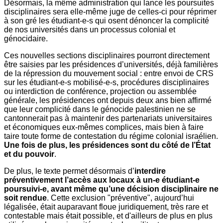
Désormais, la même administration qui lance les poursuites
disciplinaires sera elle-même juge de celles-ci pour réprimer
à son gré les étudiant-e-s qui osent dénoncer la complicité
de nos universités dans un processus colonial et
génocidaire.
Ces nouvelles sections disciplinaires pourront directement
être saisies par les présidences d’universités, déjà familières
de la répression du mouvement social : entre envoi de CRS
sur les étudiant-e-s mobilisé-e-s, procédures disciplinaires
ou interdiction de conférence, projection ou assemblée
générale, les présidences ont depuis deux ans bien affirmé
que leur complicité dans le génocide palestinien ne se
cantonnerait pas à maintenir des partenariats universitaires
et économiques eux-mêmes complices, mais bien à faire
taire toute forme de contestation du régime colonial israélien.
Une fois de plus, les présidences sont du côté de l’État
et du pouvoir
.
De plus, le texte permet désormais d’
interdire
préventivement l’accès aux locaux à un-e étudiant-e
poursuivi-e, avant même qu’une décision disciplinaire ne
soit rendue
. Cette exclusion "préventive", aujourd’hui
légalisée, était auparavant floue juridiquement, très rare et
contestable mais était possible, et d'ailleurs de plus en plus