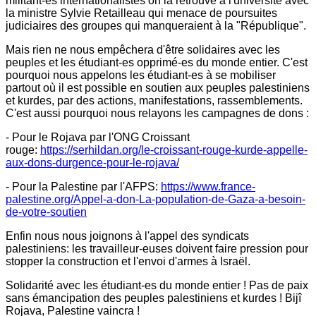
militant-es internationalistes on la retrouve à l'université avec
la ministre Sylvie Retailleau qui menace de poursuites
judiciaires des groupes qui manqueraient à la "République".
Mais rien ne nous empêchera d'être solidaires avec les
peuples et les étudiant-es opprimé-es du monde entier. C'est
pourquoi nous appelons les étudiant-es à se mobiliser
partout où il est possible en soutien aux peuples palestiniens
et kurdes, par des actions, manifestations, rassemblements.
C'est aussi pourquoi nous relayons les campagnes de dons :
- Pour le Rojava par l'ONG Croissant
rouge:
https://serhildan.org/le-croissant-rouge-kurde-appelle-
aux-dons-durgence-pour-le-rojava/
- Pour la Palestine par l'AFPS:
https://www.france-
palestine.org/Appel-a-don-La-population-de-Gaza-a-besoin-
de-votre-soutien
Enfin nous nous joignons à l'appel des syndicats
palestiniens: les travailleur-euses doivent faire pression pour
stopper la construction et l'envoi d'armes à Israël.
Solidarité avec les étudiant-es du monde entier ! Pas de paix
sans émancipation des peuples palestiniens et kurdes ! Bijî
Rojava, Palestine vaincra !