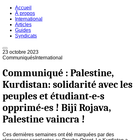
Accueil
À propos
International
Articles
Guides
Syndicats
23 octobre 2023
Communiqués
International
Communiqué : Palestine,
Kurdistan: solidarité avec les
peuples et étudiant-e-s
opprimé-es ! Bijî Rojava,
Palestine vaincra !
Ces dernières semaines ont été marquées par des