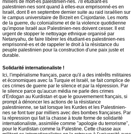
milliers de mort-es palestinien-nes. 78 étudiant-es
palestinien-nes sont quand à elles-eux emprisonné-es en
Israël, dont 8 en septembre dernier suite au raid israélien sur
le campus universitaire de Birzeit en Cisjordanie. Les morts
de la guerre, du colonialisme et de la violence quotidienne
qu'impose Israël aux Palestinien-nes doivent cesser. Il est
urgent de stopper le nettoyage ethnique organisé par
Netanyahu, de faire libérer les étudiant-es palestinien-nes
emprisonné-es et de rappeler le droit à la résistance du
peuple palestinien pour la construction d'une paix juste et
durable.
Solidarité internationaliste !
Ici, l'impérialisme français, parce qu'il a des intérêts militaires
et économiques avec la Turquie et Israël, se fait complice de
ces crimes de guerre par le silence et par la répression. Par
le silence parce qu'aucun média ne parle des crimes
d'Erdogan au Kurdistan et que le gouvernement français, si
prompt à dénoncer les actions de la résistance
palestinienne, se tait lorsque les Kurdes et les Palestinien-
nes se font tuer par milliers avec des bombes françaises. Par
la répression qui fait la chasse à toute forme de solidarité
internationaliste, assimilée comme "apologie du terrorisme",
pour le Kurdistan comme la Palestine. Cette chasse aux