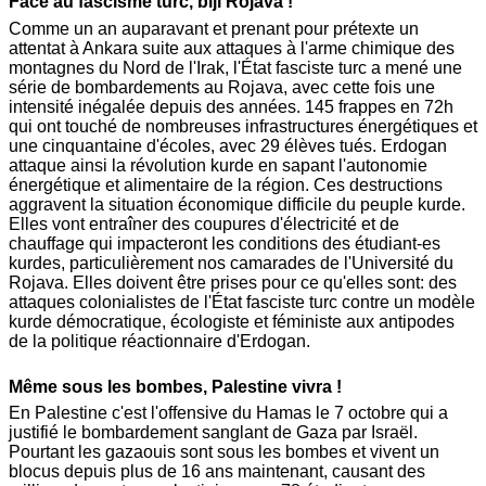
Face au fascisme turc, bijî Rojava !
Comme un an auparavant et prenant pour prétexte un
attentat à Ankara suite aux attaques à l'arme chimique des
montagnes du Nord de l'Irak, l'État fasciste turc a mené une
série de bombardements au Rojava, avec cette fois une
intensité inégalée depuis des années. 145 frappes en 72h
qui ont touché de nombreuses infrastructures énergétiques et
une cinquantaine d'écoles, avec 29 élèves tués. Erdogan
attaque ainsi la révolution kurde en sapant l'autonomie
énergétique et alimentaire de la région. Ces destructions
aggravent la situation économique difficile du peuple kurde.
Elles vont entraîner des coupures d'électricité et de
chauffage qui impacteront les conditions des étudiant-es
kurdes, particulièrement nos camarades de l'Université du
Rojava. Elles doivent être prises pour ce qu'elles sont: des
attaques colonialistes de l'État fasciste turc contre un modèle
kurde démocratique, écologiste et féministe aux antipodes
de la politique réactionnaire d'Erdogan.
Même sous les bombes, Palestine vivra !
En Palestine c'est l'offensive du Hamas le 7 octobre qui a
justifié le bombardement sanglant de Gaza par Israël.
Pourtant les gazaouis sont sous les bombes et vivent un
blocus depuis plus de 16 ans maintenant, causant des