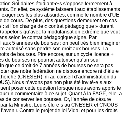
ration Solidaires étudiant·e·s s’oppose fermement à
ants. En effet, ce système laisserait aux établissements
es exigences les plus absurdes, comme le nombre d’UE
ie de cours. De plus, des questions demeurent en cas
se : si l’on change de « contrat pédagogique » durant
? Rappelons qu’avec la modularisation extrême que veut
ans selon le contrat pédagogique signé. Par
l aux 5 années de bourses : on peut très bien imaginer
re autorisé sans perdre son droit aux bourses. La
oits de bourses. Pire encore, sur un cycle licence +
ées de bourses ne pourrait autoriser qu’un seul
rtain que ce droit de 7 années de bourses ne sera pas
noter que notre fédération ne dispose encore ni d’élu·e
cherche (CNESER), ni au conseil d’administration du
US). Nous n’avons pas non plus été invité·e·s aux
uent poser cette question lorsque nous avons appris le
it aucun commentaire à ce sujet. Quant à la FAGE, elle a
pas de conserver les bourses. Or, l’année de césure
lu par la Ministre. Leurs élu·e·s au CNESER et CNOUS
avenir. Contre le projet de loi Vidal et pour les droits