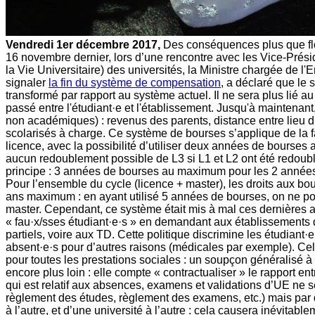
Vendredi 1er décembre 2017,
Des conséquences plus que flou
16 novembre dernier, lors d’une rencontre avec les Vice-Pré
la Vie Universitaire) des universités, la Ministre chargée de 
signaler
la fin du système de compensation
, a déclaré que le
transformé par rapport au système actuel. Il ne sera plus lié a
passé entre l'étudiant·e et l'établissement. Jusqu'à maintenant,
non académiques) : revenus des parents, distance entre lieu d
scolarisés à charge. Ce système de bourses s’applique de la
licence, avec la possibilité d’utiliser deux années de bours
aucun redoublement possible de L3 si L1 et L2 ont été redoub
principe : 3 années de bourses au maximum pour les 2 année
Pour l’ensemble du cycle (licence + master), les droits aux bou
ans maximum : en ayant utilisé 5 années de bourses, on ne po
master. Cependant, ce système était mis à mal ces dernières 
« fau·x/sses étudiant·e·s » en demandant aux établissements 
partiels, voire aux TD. Cette politique discrimine les étudiant·e
absent·e·s pour d’autres raisons (médicales par exemple). Cela
pour toutes les prestations sociales : un soupçon généralisé à 
encore plus loin : elle compte « contractualiser » le rapport ent
qui est relatif aux absences, examens et validations d’UE ne se
règlement des études, règlement des examens, etc.) mais par d
à l’autre, et d’une université à l’autre : cela causera inévitabl