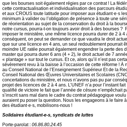
que les bourses soit également régies par ce contrat ! La fédé
cette contractualisation et individualisation des parcours étudi
et aux CROUS toute latitude pour imposer aux étudiant·e·s l
minimum à valider ou l’obligation de présence à toute une sér
de réorientation au sujet de la conservation du droit à la bour
notre cursus, pourra-t-on toujours avoir droit à des bourses 
imposer le ministère, une même licence pourra durer de 2 à 4 
conséquent, on peut se demander ce que vaudra le droit actue
que sur une licence en 4 ans, un seul redoublement pourrait êt
moindre UE ratée pourrait également engendrer la perte des dr
master qui pourra durer 6 ans (4 + 2), le droit actuel de 7 ann
« plantage » sur tout le cursus. Et ce, alors qu’il n’est pas ce
sévèrement revu à la baisse à l’occasion de cette réforme ! À 
au Conseil National de l’Enseignement Supérieur Et de la Re
Conseil National des Œuvres Universitaires et Scolaires (CNO
concertations du ministère, et nous n’avons pas pu par conséq
projet des licences de 2 à 4 ans. L’UNEF n’a pour l’instant fa
qualifié de victoire le fait que l’année de césure n’empêchait 
s’inscrit sans mal dans le cadre du contrat pédagogique vou
auraient pu poser la question. Nous les engageons à le faire à l’
des étudiant·e·s, mobilisons-nous !
Solidaires étudiant-e-s, syndicats de luttes
Porte-parolat :
06.86.80.24.45