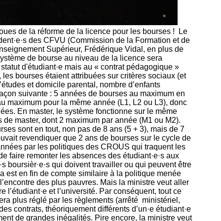
es de la réforme de la licence pour les bourses ! Le
sident·e·s des CFVU (Commission de la Formation et de
l'Enseignement Supérieur, Frédérique Vidal, en plus de
 système de bourse au niveau de la licence sera
u statut d'étudiant·e mais au « contrat pédagogique »
 les bourses étaient attribuées sur critères sociaux (et
’études et domicile parental, nombre d’enfants
 façon suivante : 5 années de bourses au maximum en
es au maximum pour la même année (L1, L2 ou L3), donc
lées. En master, le système fonctionne sur le même
s de master, dont 2 maximum par année (M1 ou M2).
rses sont en tout, non pas de 8 ans (5 + 3), mais de 7
uvait revendiquer que 2 ans de bourses sur le cycle de
années par les politiques des CROUS qui traquent les
de faire remonter les absences des étudiant·e·s aux
·s boursièr·e·s qui doivent travailler ou qui peuvent être
 est en fin de compte similaire à la politique menée
l’encontre des plus pauvres. Mais la ministre veut aller
re l’étudiant·e et l’université. Par conséquent, tout ce
ra plus réglé par les règlements (arrêté ministériel,
es contrats, théoriquement différents d’un·e étudiant·e
ement de grandes inégalités. Pire encore, la ministre veut