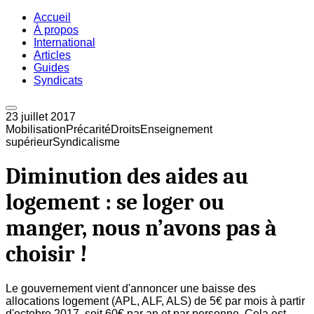
Accueil
À propos
International
Articles
Guides
Syndicats
23 juillet 2017
Mobilisation
Précarité
Droits
Enseignement
supérieur
Syndicalisme
Diminution des aides au
logement : se loger ou
manger, nous n’avons pas à
choisir !
Le gouvernement vient d'annoncer une baisse des
allocations logement (APL, ALF, ALS) de 5€ par mois à partir
d'octobre 2017, soit 60€ par an et par personne. Cela est