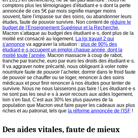
comptons plus les témoignages d'étudiant·e·s dont la perte
annoncée de ces 5€ par mois signifie manger moins
souvent, faire l'impasse sur des soins, ou abandonner leurs
études, faute de pouvoir survivre. Non content de
réduire le
budget de l'Enseignement Supérieur et la Recherche
,
Macron s'attaque au budget des étudiant·e·s, dont plus de la
moitié est consacré au logement.
La loi travail 2 qui
s'annonce
va aggraver la situation :
plus de 90% des
étudiant·e·s occupent un emploi chaque année, dont la
moitié toute l'année
. Macron massacre à coup de rabot,
tranche par tranche, euro par euro les droits des étudiant·e·s.
Il va aggraver notre précarité, nous obligeant à voler notre
nourriture faute de pouvoir l'acheter, dormir dans le froid faute
de pouvoir se chauffer ou se loger, renoncer à des soins
médicaux et pour finir renoncer à nos études pour tenter de
survivre. Nous ne nous laisserons pas faire ! Les étudiant·e·s
ne sont pas les seul·e·s à avoir recours aux aides logement,
loin s'en faut. C'est aux 30% les plus pauvres de la
population que Macron veut faire payer les cadeaux aux plus
riches et au patronat, tels que
la réforme annoncée de l'ISF
!
Des aides vitales, faute de mieux