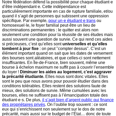
Notre fédération défend la possibilité pour chaque étudiant·e
d’être indépendant·e. Cette indépendance est
particulièrement importante en cas de rupture familiale, et/ou
quand il s’agit de personnes qui subissent une oppression
spécifique. Par exemple,
pour un·e étudiant·e trans
ou
homosexuel·le, le foyer familial peut·être un lieu de
discriminations permanentes : le quitter est alors non
seulement une condition pour la réussite de ses études mais
aussi souvent une question de survie. Ce qui rend ces aides
si précieuses, c’est qu’elles sont
universelles et qu’elles
tombent à jour fixe
: on peut "compter dessus". C’est un
élément important quand on sait que les dates de versement
des bourses sont aléatoires, et que celles-ci sont nettement
insuffisantes. En Île-de-France, bien souvent, même une
bourse à échelon maximum ne suffit pas à couvrir l’ensemble
du loyer !
Diminuer les aides au logement, c’est aggraver
la précarité étudiante.
Elles nous sont donc vitales. Elles
sont le peu que nous avons pour pouvoir étudier dans des
conditions tolérables. Elles restent des solutions faute de
mieux, des solutions de survie. Même cumulées avec les
bourses, elles ne suffisent pas à l’émancipation totale des
étudiant·e·s. De plus,
il s’agit bien d’argent public qui finance
des propriétaires privés
. On l’oublie trop souvent : ce sont
eux qui s’enrichissent non seulement sur le dos de notre
précarité, mais aussi sur le budget de l’État… donc de toute