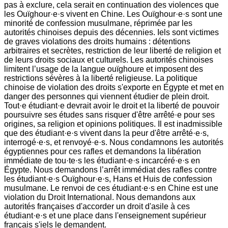
pas à exclure, cela serait en continuation des violences que
les Ouïghour·e·s vivent en Chine. Les Ouïghour·e·s sont une
minorité de confession musulmane, réprimée par les
autorités chinoises depuis des décennies. Iels sont victimes
de graves violations des droits humains : détentions
arbitraires et secrètes, restriction de leur liberté de religion et
de leurs droits sociaux et culturels. Les autorités chinoises
limitent l’usage de la langue ouïghoure et imposent des
restrictions sévères à la liberté religieuse. La politique
chinoise de violation des droits s'exporte en Égypte et met en
danger des personnes qui viennent étudier de plein droit.
Tout·e étudiant·e devrait avoir le droit et la liberté de pouvoir
poursuivre ses études sans risquer d'être arrêté·e pour ses
origines, sa religion et opinions politiques. Il est inadmissible
que des étudiant·e·s vivent dans la peur d'être arrêté·e·s,
interrogé·e·s, et renvoyé·e·s. Nous condamnons les autorités
égyptiennes pour ces rafles et demandons la libération
immédiate de tou·te·s les étudiant·e·s incarcéré·e·s en
Égypte. Nous demandons l’arrêt immédiat des rafles contre
les étudiant·e·s Ouïghour·e·s, Hans et Huis de confession
musulmane. Le renvoi de ces étudiant·e·s en Chine est une
violation du Droit International. Nous demandons aux
autorités françaises d'accorder un droit d'asile à ces
étudiant·e·s et une place dans l'enseignement supérieur
français s'iels le demandent.