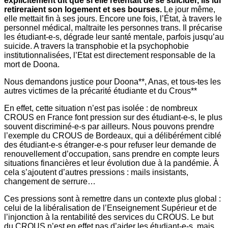
explicitement dit que si elle retentait de se suicider, ils lui
retireraient son logement et ses bourses.
Le jour même,
elle mettait fin à ses jours. Encore une fois, l’État, à travers le
personnel médical, maltraite les personnes trans. Il précarise
les étudiant-e-s, dégrade leur santé mentale, parfois jusqu’au
suicide. A travers la transphobie et la psychophobie
institutionnalisées, l’Etat est directement responsable de la
mort de Doona.
Nous demandons justice pour Doona**, Anas, et tous-tes les
autres victimes de la précarité étudiante et du Crous**
En effet, cette situation n’est pas isolée : de nombreux
CROUS en France font pression sur des étudiant-e-s, le plus
souvent discriminé-e-s par ailleurs. Nous pouvons prendre
l’exemple du CROUS de Bordeaux, qui a délibérément ciblé
des étudiant-e-s étranger-e-s pour refuser leur demande de
renouvellement d’occupation, sans prendre en compte leurs
situations financières et leur évolution due à la pandémie. À
cela s’ajoutent d’autres pressions : mails insistants,
changement de serrure…
Ces pressions sont à remettre dans un contexte plus global :
celui de la libéralisation de l’Enseignement Supérieur et de
l’injonction à la rentabilité des services du CROUS. Le but
du CROUS n’est en effet pas d’aider les étudiant-e-s, mais