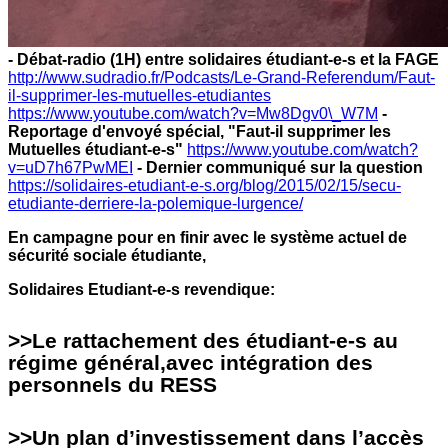
- Débat-radio (1H) entre solidaires étudiant-e-s et la FAGE
http://www.sudradio.fr/Podcasts/Le-Grand-Referendum/Faut-
il-supprimer-les-mutuelles-etudiantes
https://www.youtube.com/watch?v=Mw8Dgv0\_W7M
-
Reportage d'envoyé spécial, "Faut-il supprimer les
Mutuelles étudiant-e-s"
https://www.youtube.com/watch?
v=uD7h67PwMEI
- Dernier communiqué sur la question
https://solidaires-etudiant-e-s.org/blog/2015/02/15/secu-
etudiante-derriere-la-polemique-lurgence/
En campagne pour en finir avec le système actuel de
sécurité sociale étudiante,
Solidaires Etudiant-e-s revendique:
>>Le rattachement des étudiant-e-s au
régime général,avec intégration des
personnels du R
ESS
>>Un plan d’investissement dans l’accès