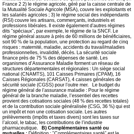
France 2 2) le régime agricole, géré par la caisse centrale de
la Mutualité Sociale Agricole (MSA), couvre les exploitants et
les salariés agricoles ; 3) le régime social des indépendants
(RSI) couvre les artisans, commerçants, industriels et
professions libérales. Il existe également d'autres régimes
dits "spéciaux", par exemple, le régime de la SNCF. Le
régime général assure à près de 60 millions de bénéficiaires,
soit 90 % de la population, une protection au regard de cinq
risques : maternité, maladie, accidents du travail/maladies
professionnelles, invalidité, décès. La sécurité sociale
finance près de 75 % des dépenses de santé. Les
organismes d’Assurance Maladie forment un réseau de
structures départementales et régionales : Un siège social
national (CNAMTS), 101 Caisses Primaires (CPAM), 16
Caisses Régionales (CARSAT), 4 caisses générales de
sécurité sociale (CGSS) pour l'outre mer. Le budget du
régime général de l'assurance maladie : Pour le régime
général de la branche maladie, l’essentiel des recettes
provient des cotisations sociales (48 % des recettes totales)
et de la contribution sociale généralisée (CSG, 36 %) qui est
un impôt et non une cotisation sociale. Les autres
prélèvements (impôts et taxes divers) sont les taxes sur
l’alcool, le tabac, les contributions de l’industrie
pharmaceutique.
B) Complémentaires santé ou
mutuelles :
Définition : "Complémentaires santé" est le