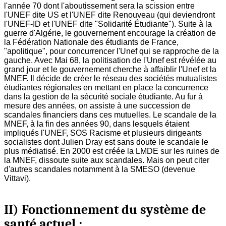
l'année 70 dont l'aboutissement sera la scission entre
l'UNEF dite US et l'UNEF dite Renouveau (qui deviendront
l'UNEF-ID et l'UNEF dite "Solidarité Étudiante"). Suite à la
guerre d'Algérie, le gouvernement encourage la création de
la Fédération Nationale des étudiants de France,
"apolitique", pour concurrencer l'Unef qui se rapproche de la
gauche. Avec Mai 68, la politisation de l'Unef est révélée au
grand jour et le gouvernement cherche à affaiblir l'Unef et la
MNEF. Il décide de créer le réseau des sociétés mutualistes
étudiantes régionales en mettant en place la concurrence
dans la gestion de la sécurité sociale étudiante. Au fur à
mesure des années, on assiste à une succession de
scandales financiers dans ces mutuelles. Le scandale de la
MNEF, à la fin des années 90, dans lesquels étaient
impliqués l'UNEF, SOS Racisme et plusieurs dirigeants
socialistes dont Julien Dray est sans doute le scandale le
plus médiatisé. En 2000 est créée la LMDE sur les ruines de
la MNEF, dissoute suite aux scandales. Mais on peut citer
d'autres scandales notamment à la SMESO (devenue
Vittavi).
II) Fonctionnement du système de
santé actuel :