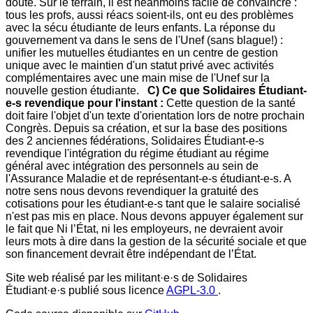
doute. Sur le terrain, il est néanmoins facile de convaincre :
tous les profs, aussi réacs soient-ils, ont eu des problèmes
avec la sécu étudiante de leurs enfants. La réponse du
gouvernement va dans le sens de l'Unef (sans blague!) :
unifier les mutuelles étudiantes en un centre de gestion
unique avec le maintien d'un statut privé avec activités
complémentaires avec une main mise de l'Unef sur la
nouvelle gestion étudiante.
C) Ce que Solidaires Étudiant-
e-s revendique pour l'instant :
Cette question de la santé
doit faire l'objet d'un texte d'orientation lors de notre prochain
Congrès. Depuis sa création, et sur la base des positions
des 2 anciennes fédérations, Solidaires Étudiant-e-s
revendique l'intégration du régime étudiant au régime
général avec intégration des personnels au sein de
l'Assurance Maladie et de représentant-e-s étudiant-e-s. A
notre sens nous devons revendiquer la gratuité des
cotisations pour les étudiant-e-s tant que le salaire socialisé
n'est pas mis en place. Nous devons appuyer également sur
le fait que Ni l’État, ni les employeurs, ne devraient avoir
leurs mots à dire dans la gestion de la sécurité sociale et que
son financement devrait être indépendant de l’État.
Site web réalisé par les militant·e·s de Solidaires
Étudiant·e·s publié sous licence
AGPL-3.0
.