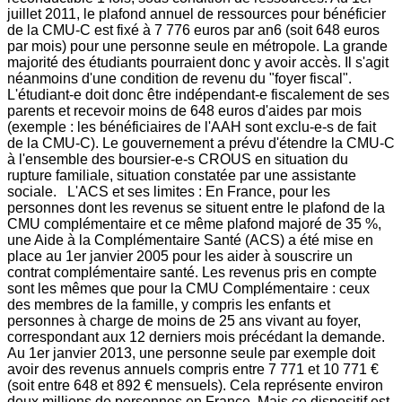
juillet 2011, le plafond annuel de ressources pour bénéficier
de la CMU-C est fixé à 7 776 euros par an6 (soit 648 euros
par mois) pour une personne seule en métropole. La grande
majorité des étudiants pourraient donc y avoir accès. Il s'agit
néanmoins d'une condition de revenu du "foyer fiscal".
L'étudiant-e doit donc être indépendant-e fiscalement de ses
parents et recevoir moins de 648 euros d'aides par mois
(exemple : les bénéficiaires de l'AAH sont exclu-e-s de fait
de la CMU-C). Le gouvernement a prévu d'étendre la CMU-C
à l'ensemble des boursier-e-s CROUS en situation du
rupture familiale, situation constatée par une assistante
sociale. L'ACS et ses limites : En France, pour les
personnes dont les revenus se situent entre le plafond de la
CMU complémentaire et ce même plafond majoré de 35 %,
une Aide à la Complémentaire Santé (ACS) a été mise en
place au 1er janvier 2005 pour les aider à souscrire un
contrat complémentaire santé. Les revenus pris en compte
sont les mêmes que pour la CMU Complémentaire : ceux
des membres de la famille, y compris les enfants et
personnes à charge de moins de 25 ans vivant au foyer,
correspondant aux 12 derniers mois précédant la demande.
Au 1er janvier 2013, une personne seule par exemple doit
avoir des revenus annuels compris entre 7 771 et 10 771 €
(soit entre 648 et 892 € mensuels). Cela représente environ
deux millions de personnes en France. Mais ce dispositif est