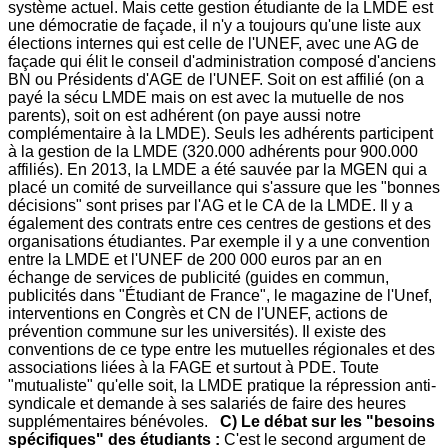
système actuel. Mais cette gestion étudiante de la LMDE est
une démocratie de façade, il n'y a toujours qu'une liste aux
élections internes qui est celle de l'UNEF, avec une AG de
façade qui élit le conseil d'administration composé d'anciens
BN ou Présidents d'AGE de l'UNEF. Soit on est affilié (on a
payé la sécu LMDE mais on est avec la mutuelle de nos
parents), soit on est adhérent (on paye aussi notre
complémentaire à la LMDE). Seuls les adhérents participent
à la gestion de la LMDE (320.000 adhérents pour 900.000
affiliés). En 2013, la LMDE a été sauvée par la MGEN qui a
placé un comité de surveillance qui s'assure que les "bonnes
décisions" sont prises par l'AG et le CA de la LMDE. Il y a
également des contrats entre ces centres de gestions et des
organisations étudiantes. Par exemple il y a une convention
entre la LMDE et l'UNEF de 200 000 euros par an en
échange de services de publicité (guides en commun,
publicités dans "Étudiant de France", le magazine de l'Unef,
interventions en Congrès et CN de l'UNEF, actions de
prévention commune sur les universités). Il existe des
conventions de ce type entre les mutuelles régionales et des
associations liées à la FAGE et surtout à PDE. Toute
"mutualiste" qu'elle soit, la LMDE pratique la répression anti-
syndicale et demande à ses salariés de faire des heures
supplémentaires bénévoles.
C) Le débat sur les "besoins
spécifiques" des étudiants :
C'est le second argument de