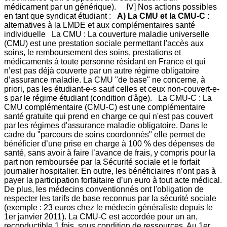
médicament par un générique). IV] Nos actions possibles
en tant que syndicat étudiant :
A) La CMU et la CMU-C :
alternatives à la LMDE et aux complémentaires santé
individuelle La CMU : La couverture maladie universelle
(CMU) est une prestation sociale permettant l'accès aux
soins, le remboursement des soins, prestations et
médicaments à toute personne résidant en France et qui
n’est pas déjà couverte par un autre régime obligatoire
d’assurance maladie. La CMU "de base" ne concerne, à
priori, pas les étudiant-e-s sauf celles et ceux non-couvert-e-
s par le régime étudiant (condition d'âge). La CMU-C : La
CMU complémentaire (CMU-C) est une complémentaire
santé gratuite qui prend en charge ce qui n'est pas couvert
par les régimes d'assurance maladie obligatoire. Dans le
cadre du "parcours de soins coordonnés" elle permet de
bénéficier d’une prise en charge à 100 % des dépenses de
santé, sans avoir à faire l’avance de frais, y compris pour la
part non remboursée par la Sécurité sociale et le forfait
journalier hospitalier. En outre, les bénéficiaires n’ont pas à
payer la participation forfaitaire d’un euro à tout acte médical.
De plus, les médecins conventionnés ont l'obligation de
respecter les tarifs de base reconnus par la sécurité sociale
(exemple : 23 euros chez le médecin généraliste depuis le
1er janvier 2011). La CMU-C est accordée pour un an,
reconductible 1 fois, sous condition de ressources. Au 1er