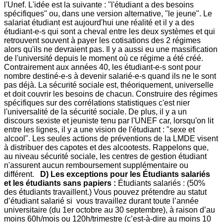
l'Unef. L'idée est la suivante : "l'étudiant a des besoins
spécifiques" ou, dans une version alternative, "le jeune". Le
salariat étudiant est aujourd'hui une réalité et il y a des
étudiant-e-s qui sont a cheval entre les deux systèmes et qui
retrouvent souvent à payer les cotisations des 2 régimes
alors qu'ils ne devraient pas. Il y a aussi eu une massification
de l'université depuis le moment où ce régime a été créé.
Contrairement aux années 40, les étudiant-e-s sont pour
nombre destiné-e-s à devenir salarié-e-s quand ils ne le sont
pas déjà. La sécurité sociale est, théoriquement, universelle
et doit couvrir les besoins de chacun. Construire des régimes
spécifiques sur des corrélations statistiques c'est nier
l'universalité de la sécurité sociale. De plus, il y a un
discours sexiste et jeuniste tenu par l'UNEF car, lorsqu'on lit
entre les lignes, il y a une vision de l'étudiant : "sexe et
alcool". Les seules actions de préventions de la LMDE visent
à distribuer des capotes et des alcootests. Rappelons que,
au niveau sécurité sociale, les centres de gestion étudiant
n'assurent aucun remboursement supplémentaire ou
différent.
D) Les exceptions pour les Étudiants salariés
et les étudiants sans papiers :
Étudiants salariés : (50%
des étudiants travaillent.) Vous pouvez prétendre au statut
d’étudiant salarié si vous travaillez durant toute l’année
universitaire (du 1er octobre au 30 septembre), à raison d’au
moins 60h/mois ou 120h/trimestre (c’est-à-dire au moins 10