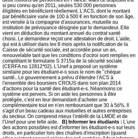
si peu connu qu'en 2011, seules 530 000 personnes
éligibles en bénéficient réellement. L'ACS, dont le montant
par bénéficiaire varie de 100 à 500 € en fonction de son âge,
est versée à la compagnie d'assurances, mutuelle ou
institution de prévoyance désignée par le demandeur. Elle
vient en déduction du montant annuel du contrat santé
choisi. Le demandeur reçoit une attestation de droit. L'aide,
qui est à utiliser dans les 6 mois après la notification de la
Caisse de sécurité sociale, est accordée pour un an,
renouvelable tant que les conditions d'octroi sont remplies en
complétant le formulaire S 3715a de la sécurité sociale
(CERFA no 12812*02). L'Unef a proposé un système
similaire pour les étudiant-e-s sous le nom de "chèque
santé.. Le gouvernement a prévu d'étendre l'ACS à
l'ensemble des boursiers CROUS dans son plan 2014
d'actions pour la santé des étudiant-e-s. Néanmoins ce
système est pervers. Si on aide les personnes à être
protégée, c'est en leur demandant d'acheter une
complémentaire tout en n'en remboursant que 30 à 5ó%. Il
s'agit d'un beau cadeau aux mutuelles et autres entreprises
du secteur. On comprend mieux l'intérêt de la LMDE et de
l'Unef pour une telle aide.
B) Informer les étudiants :
L'une
des actions possibles est d'informer les étudiant-e-s sur leurs
droits, en particulier lors des chaînes d'inscription (quand