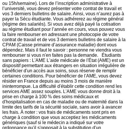
ou 15h/semaine). Lors de l’inscription administrative à
l’université, vous devez présenter votre contrat de travail et
vos 3 derniers bulletins de salaire. Ainsi, vous n’aurez pas à
payer la Sécu étudiante. Vous adhérerez au régime général
(régime des salariés). Si vous avez déjà payé la cotisation
au régime étudiant pour l’année en cours, vous pouvez vous
la faire rembourser en adressant une photocopie de votre
contrat de travail et de vos 3 derniers bulletins de salaire à la
CPAM (Caisse primaire d’assurance maladie) dont vous
dépendez. Mais il faut le savoir : personne ne viendra vous
rembourser si vous n'en faites pas la demande. Étudiants
sans papiers : L'AME L'aide médicale de l'État (AME) est un
dispositif permettant aux étrangers en situation irrégulière de
bénéficier d'un accès aux soins, sous réserve de remplir
certaines conditions. Pour bénéficier de l'AME, vous devez
résider en France depuis au moins 3 mois de manière
ininterrompue. La difficulté d'établir cette condition rend les
services AME assez souples. L'AME vous donne droit à la
prise en charge à 100 % des soins médicaux et
d'hospitalisation en cas de maladie ou de maternité dans la
limite des tarifs de la sécurité sociale, sans avoir à avancer
les frais. À noter : vos frais de médicaments sont pris en
charge à condition que vous acceptiez les médicaments
génériques (sauf si le médecin a indiqué sur votre
ordonnance qu'il s'opposait à la substitution d'un