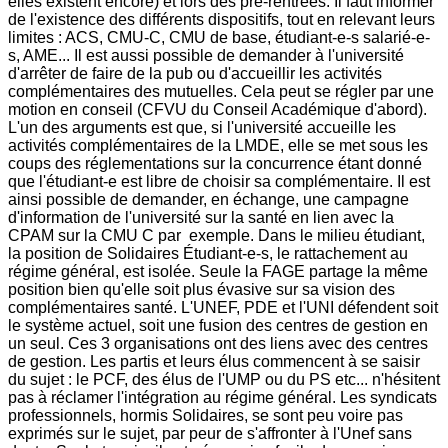
elles existent encore) et lors des pré-rentrées. Il faut informer
de l'existence des différents dispositifs, tout en relevant leurs
limites : ACS, CMU-C, CMU de base, étudiant-e-s salarié-e-
s, AME... Il est aussi possible de demander à l'université
d'arrêter de faire de la pub ou d'accueillir les activités
complémentaires des mutuelles. Cela peut se régler par une
motion en conseil (CFVU du Conseil Académique d'abord).
L'un des arguments est que, si l'université accueille les
activités complémentaires de la LMDE, elle se met sous les
coups des réglementations sur la concurrence étant donné
que l'étudiant-e est libre de choisir sa complémentaire. Il est
ainsi possible de demander, en échange, une campagne
d'information de l'université sur la santé en lien avec la
CPAM sur la CMU C par exemple. Dans le milieu étudiant,
la position de Solidaires Étudiant-e-s, le rattachement au
régime général, est isolée. Seule la FAGE partage la même
position bien qu'elle soit plus évasive sur sa vision des
complémentaires santé. L'UNEF, PDE et l'UNI défendent soit
le système actuel, soit une fusion des centres de gestion en
un seul. Ces 3 organisations ont des liens avec des centres
de gestion. Les partis et leurs élus commencent à se saisir
du sujet : le PCF, des élus de l'UMP ou du PS etc... n'hésitent
pas à réclamer l'intégration au régime général. Les syndicats
professionnels, hormis Solidaires, se sont peu voire pas
exprimés sur le sujet, par peur de s'affronter à l'Unef sans