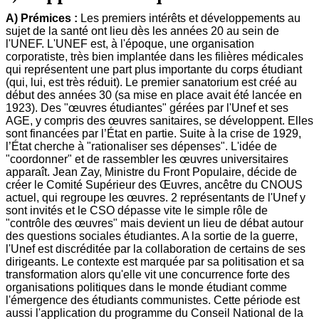
A) Prémices :
Les premiers intérêts et développements au
sujet de la santé ont lieu dès les années 20 au sein de
l'UNEF. L'UNEF est, à l'époque, une organisation
corporatiste, très bien implantée dans les filières médicales
qui représentent une part plus importante du corps étudiant
(qui, lui, est très réduit). Le premier sanatorium est créé au
début des années 30 (sa mise en place avait été lancée en
1923). Des "œuvres étudiantes" gérées par l'Unef et ses
AGE, y compris des œuvres sanitaires, se développent. Elles
sont financées par l’État en partie. Suite à la crise de 1929,
l’État cherche à "rationaliser ses dépenses". L'idée de
"coordonner" et de rassembler les œuvres universitaires
apparaît. Jean Zay, Ministre du Front Populaire, décide de
créer le Comité Supérieur des Œuvres, ancêtre du CNOUS
actuel, qui regroupe les œuvres. 2 représentants de l'Unef y
sont invités et le CSO dépasse vite le simple rôle de
"contrôle des œuvres" mais devient un lieu de débat autour
des questions sociales étudiantes. A la sortie de la guerre,
l'Unef est discréditée par la collaboration de certains de ses
dirigeants. Le contexte est marquée par sa politisation et sa
transformation alors qu'elle vit une concurrence forte des
organisations politiques dans le monde étudiant comme
l'émergence des étudiants communistes. Cette période est
aussi l'application du programme du Conseil National de la