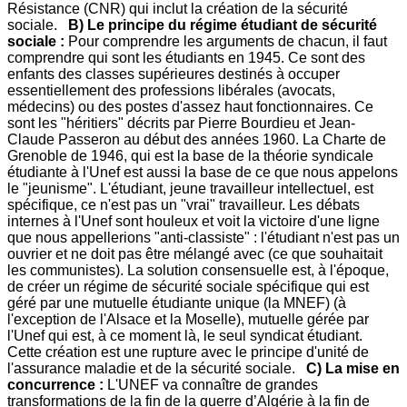
Résistance (CNR) qui inclut la création de la sécurité
sociale.
B) Le principe du régime étudiant de sécurité
sociale :
Pour comprendre les arguments de chacun, il faut
comprendre qui sont les étudiants en 1945. Ce sont des
enfants des classes supérieures destinés à occuper
essentiellement des professions libérales (avocats,
médecins) ou des postes d'assez haut fonctionnaires. Ce
sont les "héritiers" décrits par Pierre Bourdieu et Jean-
Claude Passeron au début des années 1960. La Charte de
Grenoble de 1946, qui est la base de la théorie syndicale
étudiante à l'Unef est aussi la base de ce que nous appelons
le "jeunisme". L'étudiant, jeune travailleur intellectuel, est
spécifique, ce n'est pas un "vrai" travailleur. Les débats
internes à l'Unef sont houleux et voit la victoire d'une ligne
que nous appellerions "anti-classiste" : l'étudiant n'est pas un
ouvrier et ne doit pas être mélangé avec (ce que souhaitait
les communistes). La solution consensuelle est, à l'époque,
de créer un régime de sécurité sociale spécifique qui est
géré par une mutuelle étudiante unique (la MNEF) (à
l'exception de l'Alsace et la Moselle), mutuelle gérée par
l'Unef qui est, à ce moment là, le seul syndicat étudiant.
Cette création est une rupture avec le principe d'unité de
l'assurance maladie et de la sécurité sociale.
C) La mise en
concurrence :
L'UNEF va connaître de grandes
transformations de la fin de la guerre d’Algérie à la fin de