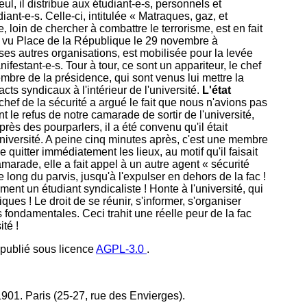
ul, il distribue aux étudiant-e-s, personnels et
ant-e-s. Celle-ci, intitulée « Matraques, gaz, et
, loin de chercher à combattre le terrorisme, est en fait
a vu Place de la République le 29 novembre à
s autres organisations, est mobilisée pour la levée
nifestant-e-s. Tour à tour, ce sont un appariteur, le chef
embre de la présidence, qui sont venus lui mettre la
racts syndicaux à l'intérieur de l'université.
L'état
hef de la sécurité a argué le fait que nous n'avions pas
nt le refus de notre camarade de sortir de l'université,
rès des pourparlers, il a été convenu qu'il était
l'université. A peine cinq minutes après, c'est une membre
e quitter immédiatement les lieux, au motif qu'il faisait
marade, elle a fait appel à un autre agent « sécurité
e long du parvis, jusqu'à l'expulser en dehors de la fac !
ment un étudiant syndicaliste ! Honte à l'université, qui
ques ! Le droit de se réunir, s'informer, s'organiser
 fondamentales. Ceci trahit une réelle peur de la fac
té !
s publié sous licence
AGPL-3.0
.
 1901. Paris (25-27, rue des Envierges).