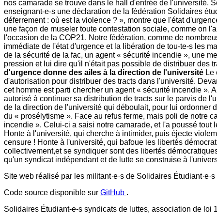
nos camarade se trouve dans le hall d'entrée de l'université. Se
enseignant-e-s une déclaration de la fédération Solidaires étudi
déferrement : où est la violence ? », montre que l'état d'urgence
une façon de museler toute contestation sociale, comme on l'
l'occasion de la COP21. Notre fédération, comme de nombreuse
immédiate de l'état d'urgence et la libération de tou-te-s les ma
de la sécurité de la fac, un agent « sécurité incendie », une m
pression et lui dire qu'il n'était pas possible de distribuer des t
d'urgence donne des ailes à la direction de l'université
Le c
d'autorisation pour distribuer des tracts dans l'université. Deva
cet homme est parti chercher un agent « sécurité incendie ». Ap
autorisé à continuer sa distribution de tracts sur le parvis de 
de la direction de l'université qui déboulait, pour lui ordonner d
du « prosélytisme ». Face au refus ferme, mais poli de notre ca
incendie ». Celui-ci a saisi notre camarade, et l'a poussé tout l
Honte à l'université, qui cherche à intimider, puis éjecte violem
censure ! Honte à l'université, qui bafoue les libertés démocrati
collectivement,et se syndiquer sont des libertés démocratiques
qu'un syndicat indépendant et de lutte se construise à l'universi
Site web réalisé par les militant·e·s de Solidaires Étudiant·e·
Code source disponible sur
GitHub
.
Solidaires Étudiant-e-s syndicats de luttes, association de loi