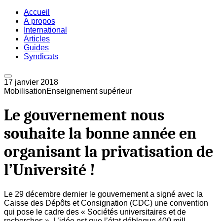
Accueil
À propos
International
Articles
Guides
Syndicats
17 janvier 2018
Mobilisation
Enseignement supérieur
Le gouvernement nous
souhaite la bonne année en
organisant la privatisation de
l’Université !
Le 29 décembre dernier le gouvernement a signé avec la
Caisse des Dépôts et Consignation (CDC) une convention
qui pose le cadre des « Sociétés universitaires et de
recherches ». L’idée est que l’état débloque 400 mill...