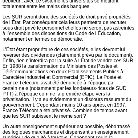
débiteur : avec ce système les universités se mettront
totalement entre les mains des banques.
Les SUR seront donc des sociétés de droit privé propriétés
de l’État. Par conséquent cela leurs permettra de recruter
sous droit privé le personnel et elles ne seront pas astreintes
à l’ensemble des dispositions du Code de l’Éducation,
notamment en termes de démocratie.
L’État étant propriétaire de ces sociétés, elles devront lui
reverser des dividendes (clairement prévu par le document).
Enfin, rien n’interdira par la suite à l’État de vendre ces SUR.
En 1988 la transformation du Ministère des Postes et
Télécommunications en deux Établissements Publics à
Caractère Industriel et Commercial (EPIC), La Poste et
France Télécom, avait été dénoncée à l’époque par
certain·ne·s (notamment par les fondateurs·rices de SUD
PTT) à l’époque comme la première étape vers la
privatisation. Il y a eu évidemment un discours rassurant du
gouvernement. Cependant moins 10 ans après, en 1997,
France Télécom a été privatisé. Combien de temps avant
que les SUR subissent le même sort ?
Un autre enseignement supérieur est possible, débarrassé
des logiques marchandes et dispensant un enseignement
supérieur de qualité à tou·te·s. Cependant seule la