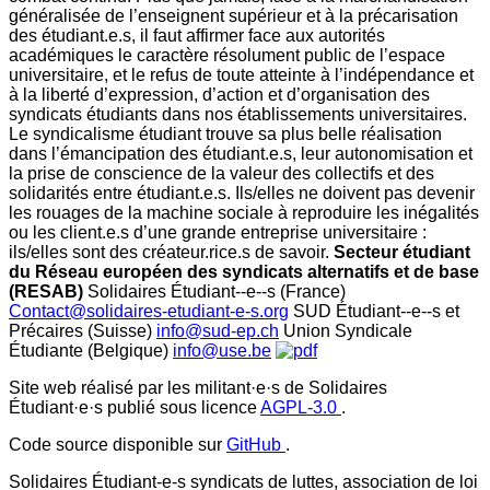
généralisée de l’enseignent supérieur et à la précarisation
des étudiant.e.s, il faut affirmer face aux autorités
académiques le caractère résolument public de l’espace
universitaire, et le refus de toute atteinte à l’indépendance et
à la liberté d’expression, d’action et d’organisation des
syndicats étudiants dans nos établissements universitaires.
Le syndicalisme étudiant trouve sa plus belle réalisation
dans l’émancipation des étudiant.e.s, leur autonomisation et
la prise de conscience de la valeur des collectifs et des
solidarités entre étudiant.e.s. Ils/elles ne doivent pas devenir
les rouages de la machine sociale à reproduire les inégalités
ou les client.e.s d’une grande entreprise universitaire :
ils/elles sont des créateur.rice.s de savoir.
Secteur étudiant
du Réseau européen des syndicats alternatifs et de base
(RESAB)
Solidaires Étudiant-­‐e-­‐s (France)
Contact@solidaires-etudiant-e-s.org
SUD Étudiant-­‐e-­‐s et
Précaires (Suisse)
info@sud-ep.ch
Union Syndicale
Étudiante (Belgique)
info@use.be
Site web réalisé par les militant·e·s de Solidaires
Étudiant·e·s publié sous licence
AGPL-3.0
.
Code source disponible sur
GitHub
.
Solidaires Étudiant-e-s syndicats de luttes, association de loi