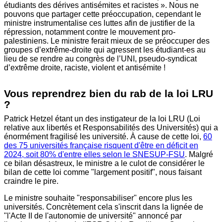
étudiants des dérives antisémites et racistes ». Nous ne
pouvons que partager cette préoccupation, cependant le
ministre instrumentalise ces luttes afin de justifier de la
répression, notamment contre le mouvement pro-
palestiniens. Le ministre ferait mieux de se préoccuper des
groupes d’extrême-droite qui agressent les étudiant-es au
lieu de se rendre au congrès de l’UNI, pseudo-syndicat
d’extrême droite, raciste, violent et antisémite !
Vous reprendrez bien du rab de la loi LRU
?
Patrick Hetzel étant un des instigateur de la loi LRU (Loi
relative aux libertés et Responsabilités des Universités) qui a
énormément fragilisé les université. À cause de cette loi,
60
des 75 universités française risquent d'être en déficit en
2024, soit 80% d'entre elles selon le SNESUP-FSU
. Malgré
ce bilan désastreux, le ministre a le culot de considérer le
bilan de cette loi comme "largement positif", nous faisant
craindre le pire.
Le ministre souhaite "responsabiliser" encore plus les
universités. Concrètement cela s'inscrit dans la lignée de
"l'Acte II de l'autonomie de université" annoncé par