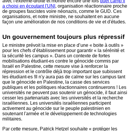
avec l'extrême-droite et montre encore une fois
quel camp il
a choisi en écoutant l'UNI
, organisation réactionnaire proche
de groupes fascistes voire néonazis, comme le GUD. Ces
organisations, et notre ministre, ne souhaitent en aucune
façon une amélioration de nos conditions de vie et d'études.
Un gouvernement toujours plus répressif
Le ministre prévoit la mise en place d’une « boite à outils »
pour les chefs d’établissement pour garantir « la sérénité et
la sécurité les campus ». Dans un contexte de fortes
mobilisations étudiant-es contre le génocide commis par
Israël en Palestine, cette mesure vise à renforcer la
répression et le contrôle déjà trop important que subissent
les étudiant-es !Il n'y aura pas de calme sur les campus tant
que le génocide en Palestine, la casse des services
publiques et les politiques réactionnaires continuerons ! Les
universités ne peuvent pas soutenir un génocide, il faut ainsi
cesser les partenariats avec les universités et la recherche
israéliennes. Les universités israéliennes participent
activement au génocide sur le peuple palestinien en
soutenant l'armée et le développement de technologies
militaires.
Par cette mesure, Patrick Hetzel souhaite « protéger les