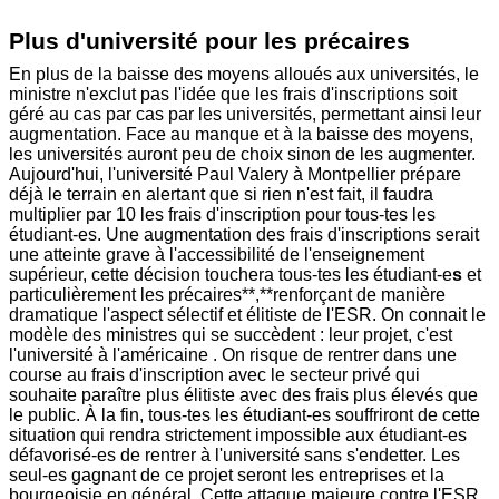
Plus d'université pour les précaires
En plus de la baisse des moyens alloués aux universités, le
ministre n'exclut pas l'idée que les frais d'inscriptions soit
géré au cas par cas par les universités, permettant ainsi leur
augmentation. Face au manque et à la baisse des moyens,
les universités auront peu de choix sinon de les augmenter.
Aujourd'hui, l'université Paul Valery à Montpellier prépare
déjà le terrain en alertant que si rien n'est fait, il faudra
multiplier par 10 les frais d'inscription pour tous-tes les
étudiant-es. Une augmentation des frais d'inscriptions serait
une atteinte grave à l'accessibilité de l'enseignement
supérieur, cette décision touchera tous-tes les étudiant-e
s
et
particulièrement les précaires**,**renforçant de manière
dramatique l'aspect sélectif et élitiste de l'ESR. On connait le
modèle des ministres qui se succèdent : leur projet, c'est
l'université à l'américaine . On risque de rentrer dans une
course au frais d'inscription avec le secteur privé qui
souhaite paraître plus élitiste avec des frais plus élevés que
le public. À la fin, tous-tes les étudiant-es souffriront de cette
situation qui rendra strictement impossible aux étudiant-es
défavorisé-es de rentrer à l'université sans s'endetter. Les
seul-es gagnant de ce projet seront les entreprises et la
bourgeoisie en général. Cette attaque majeure contre l'ESR