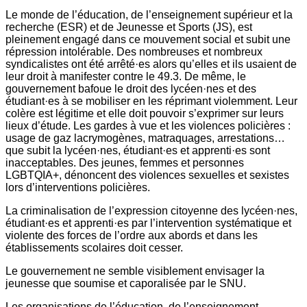
Le monde de l’éducation, de l’enseignement supérieur et la
recherche (ESR) et de Jeunesse et Sports (JS), est
pleinement engagé dans ce mouvement social et subit une
répression intolérable. Des nombreuses et nombreux
syndicalistes ont été arrêté·es alors qu’elles et ils usaient de
leur droit à manifester contre le 49.3. De même, le
gouvernement bafoue le droit des lycéen·nes et des
étudiant·es à se mobiliser en les réprimant violemment. Leur
colère est légitime et elle doit pouvoir s’exprimer sur leurs
lieux d’étude. Les gardes à vue et les violences policières :
usage de gaz lacrymogènes, matraquages, arrestations…
que subit la lycéen·nes, étudiant·es et apprenti·es sont
inacceptables. Des jeunes, femmes et personnes
LGBTQIA+, dénoncent des violences sexuelles et sexistes
lors d’interventions policières.
La criminalisation de l’expression citoyenne des lycéen·nes,
étudiant·es et apprenti·es par l’intervention systématique et
violente des forces de l’ordre aux abords et dans les
établissements scolaires doit cesser.
Le gouvernement ne semble visiblement envisager la
jeunesse que soumise et caporalisée par le SNU.
Les organisations de l’éducation, de l’enseignement