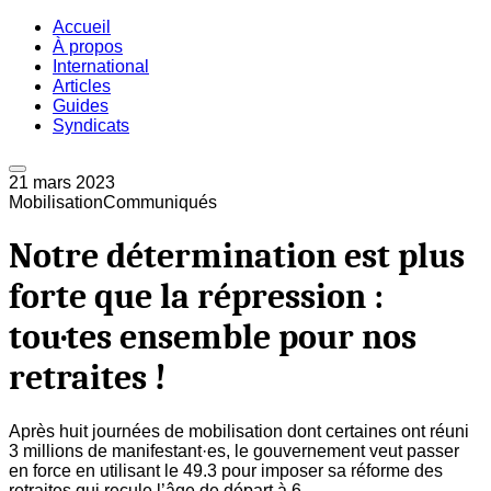
Accueil
À propos
International
Articles
Guides
Syndicats
21 mars 2023
Mobilisation
Communiqués
Notre détermination est plus
forte que la répression :
tou·tes ensemble pour nos
retraites !
Après huit journées de mobilisation dont certaines ont réuni
3 millions de manifestant·es, le gouvernement veut passer
en force en utilisant le 49.3 pour imposer sa réforme des
retraites qui recule l’âge de départ à 6...