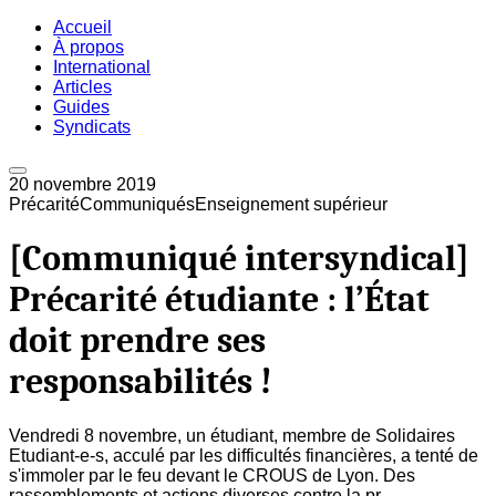
Accueil
À propos
International
Articles
Guides
Syndicats
20 novembre 2019
Précarité
Communiqués
Enseignement supérieur
[Communiqué intersyndical]
Précarité étudiante : l’État
doit prendre ses
responsabilités !
Vendredi 8 novembre, un étudiant, membre de Solidaires
Etudiant-e-s, acculé par les difficultés financières, a tenté de
s'immoler par le feu devant le CROUS de Lyon. Des
rassemblements et actions diverses contre la pr...