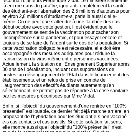
reconnait d'ailleurs Frédérique Vidal. Le ministère s'enferme
là encore dans du paraître, ignorant complètement la santé
des étudiant-e-s; l'aberration des 2,5 millions d'autotests pour
environ 2,8 millions d'étudiant-e-s, parle là aussi d'elle-
même. On ne peut que s'attendre à une flambée des cas
début octobre avec cette gestion. Il est évident que le
gouvernement se sert de la vaccination pour cacher son
incompétence sur la pandémie, et pour essayer encore et
toujours de se faire de l'argent sur le dos de la population. Si
cette vaccination obligatoire est nécessaire, elle doit être
accompagnée des mesures adéquates pour réduire la
transmission du virus même entre personnes vaccinées.
Actuellement, la situation de l'Enseignement Supérieur après
30 ans de libéralisation, incluant des suppressions de
postes, un désengagement de l'État dans le financement des
établissements, et un refus de prise en compte de
l'augmentation des effectifs étudiants autrement qu'en
sélectionnant, ne permet pas de répondre à la crise sanitaire
par les mesures préconisées par Mme Vidal.
Enfin, si l'objectif du gouvernement d'une rentrée en "100%
présentiel" est louable, ce dernier fait déjà marche arrière, en
proposant de l'hybridation pour les étudiant-e-s non vacciné-
e-s cas contacts et cas positifs. Si cette isolation fait sens,
elle montre aussi que l'objectif du "100% présentiel" n'est