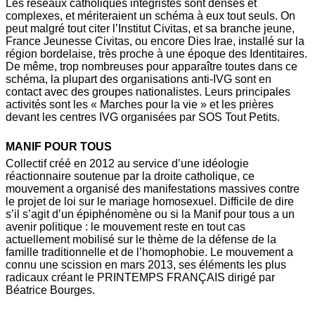
Les réseaux catholiques intégristes sont denses et
complexes, et mériteraient un schéma à eux tout seuls. On
peut malgré tout citer l’Institut Civitas, et sa branche jeune,
France Jeunesse Civitas, ou encore Dies Irae, installé sur la
région bordelaise, très proche à une époque des Identitaires.
De même, trop nombreuses pour apparaître toutes dans ce
schéma, la plupart des organisations anti-IVG sont en
contact avec des groupes nationalistes. Leurs principales
activités sont les « Marches pour la vie » et les prières
devant les centres IVG organisées par SOS Tout Petits.
MANIF POUR TOUS
Collectif créé en 2012 au service d’une idéologie
réactionnaire soutenue par la droite catholique, ce
mouvement a organisé des manifestations massives contre
le projet de loi sur le mariage homosexuel. Difficile de dire
s’il s’agit d’un épiphénomène ou si la Manif pour tous a un
avenir politique : le mouvement reste en tout cas
actuellement mobilisé sur le thème de la défense de la
famille traditionnelle et de l’homophobie. Le mouvement a
connu une scission en mars 2013, ses éléments les plus
radicaux créant le PRINTEMPS FRANÇAIS dirigé par
Béatrice Bourges.