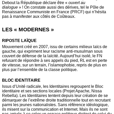
Debout la République déclare être «
ouvert au
dialogue
» ! On constate aussi des dérives, tel le Pôle de
Renaissance Communiste en France (PRCF) qui n’hésita
pas à manifester aux côtés de Coûteaux.
LES « MODERNES »
RIPOSTE LAÏQUE
Mouvement créé en 2007, issu de certains milieux laïcs de
gauche, qui expriment leur racisme anti-musulman sous
couvert de défense de la laïcité. Aujourd’hui isolé, le FN
refusant de répondre à ses appels du pied, RL est en perte
de vitesse, sur un terrain, l’islamophobie, repris de plus en
plus par l’ensemble de la classe politique.
BLOC IDENTITAIRE
Issus d’Unité radicale, les Identitaires regroupent le Bloc
identitaire et ses sections locales (Projet Apache, Nissa
Rebella). Les Identitaires tentent depuis leur création de se
démarquer de l’extrême droite traditionnelle tout en recrutant
parmi les jeunes nationalistes. Sans référence idéologique,
ils misent sur la communication et Internet. Mais ils ne sont
pas arrivés à se créer un espace politique distinct de celui du