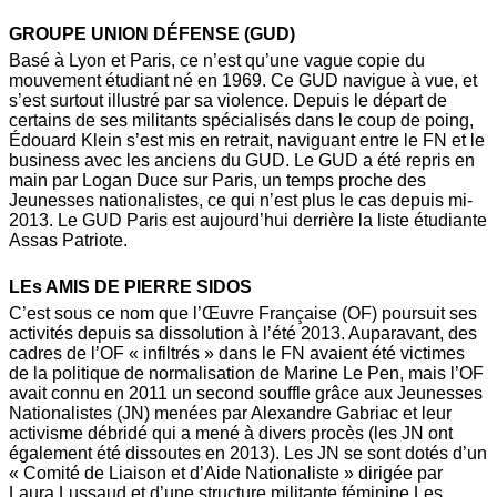
GROUPE UNION DÉFENSE (GUD)
Basé à Lyon et Paris, ce n’est qu’une vague copie du
mouvement étudiant né en 1969. Ce GUD navigue à vue, et
s’est surtout illustré par sa violence. Depuis le départ de
certains de ses militants spécialisés dans le coup de poing,
Édouard Klein s’est mis en retrait, naviguant entre le FN et le
business avec les anciens du GUD. Le GUD a été repris en
main par Logan Duce sur Paris, un temps proche des
Jeunesses nationalistes, ce qui n’est plus le cas depuis mi-
2013. Le GUD Paris est aujourd’hui derrière la liste étudiante
Assas Patriote.
LEs AMIS DE PIERRE SIDOS
C’est sous ce nom que l’Œuvre Française (OF) poursuit ses
activités depuis sa dissolution à l’été 2013. Auparavant, des
cadres de l’OF « infiltrés » dans le FN avaient été victimes
de la politique de normalisation de Marine Le Pen, mais l’OF
avait connu en 2011 un second souffle grâce aux Jeunesses
Nationalistes (JN) menées par Alexandre Gabriac et leur
activisme débridé qui a mené à divers procès (les JN ont
également été dissoutes en 2013). Les JN se sont dotés d’un
« Comité de Liaison et d’Aide Nationaliste » dirigée par
Laura Lussaud et d’une structure militante féminine Les