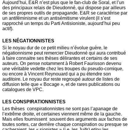
Aujourd’hui, E&R n’est plus que le fan-club de Soral, et l’un
des principaux relais de Dieudonné, qui dispose par ailleurs
de ses propres outils de propagande. E&R se caractérise par
un antiféminisme et un antisémitisme virulent (il s’est
rapproché un temps du Parti Antisioniste, aujourd’hui peu
actif).
LES NÉGATIONNISTES
Si le noyau dur de ce petit milieu n’évolue guère, le
négationnisme peut remercier Dieudonné qui aura contribué
à faire connaitre ses thèses délirantes et certains de ses
auteurs. On pense notamment à Robert Faurisson devenu
une véritable vedette chez les troupes du pseudo-comique,
ou encore à Vincent Reynouard qui a pu étendre son
auditoire. Le noyau dur reste regroupé autour de listes de
diffusion telle que « Bocage », et de rares publications ou
catalogues de VPC.
LES CONSPIRATIONNISTES
Les thèses conspirationnistes ne sont pas l’apanage de
l’extrême droite, et certaines viennent même de la gauche.
Mais elles fournissent souvent des arguments aux fachos de
toutes sortes, car derrière chaque conspiration ou presque se
cacheraient les « sionistes » (
i.e.
les Juifs) et/ou les