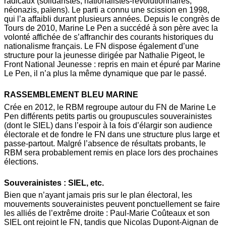
radicaux (solidaristes, nationalistes-révolutionnaires,
néonazis, païens). Le parti a connu une scission en 1998,
qui l’a affaibli durant plusieurs années. Depuis le congrès de
Tours de 2010, Marine Le Pen a succédé à son père avec la
volonté affichée de s’affranchir des courants historiques du
nationalisme français. Le FN dispose également d’une
structure pour la jeunesse dirigée par Nathalie Pigeot, le
Front National Jeunesse : repris en main et épuré par Marine
Le Pen, il n’a plus la même dynamique que par le passé.
RASSEMBLEMENT BLEU MARINE
Crée en 2012, le RBM regroupe autour du FN de Marine Le
Pen différents petits partis ou groupuscules souverainistes
(dont le SIEL) dans l’espoir à la fois d’élargir son audience
électorale et de fondre le FN dans une structure plus large et
passe-partout. Malgré l’absence de résultats probants, le
RBM sera probablement remis en place lors des prochaines
élections.
Souverainistes : SIEL, etc.
Bien que n’ayant jamais pris sur le plan électoral, les
mouvements souverainistes peuvent ponctuellement se faire
les alliés de l’extrême droite : Paul-Marie Coûteaux et son
SIEL ont rejoint le FN, tandis que Nicolas Dupont-Aignan de