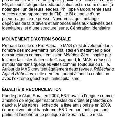
FN, et leur stratégie de dédiabolisation est un semi-échec (à
noter que l’un de leurs leaders, Philippe Vardon, tente sans
succès de se rapprocher du FN). Le BI dispose d’une
pseudo-agence de presse, Novopress, qui mélange
dépêches de faits divers et annonces liées aux activités des
Identitaires, et d’une structure jeune, Génération identitaire
MOUVEMENT D’ACTION SOCIALE
Prenant la suite de Pro Patria, le MAS s’est développé dans
l’ombre des mouvements nationalistes en mettant en place
des structures comme l’émission
Méridien Zéro
. Inspiré par
les néo-fascistes italiens de Casapound, le MAS a réussi à
s’implanter dans quelques villes comme Toulouse ou Lille.
Autour du MAS gravitent également deux revues,
Réfléchir &
Agir
et
Rébellion
, cette dernière jouant à fond la confusion
avec l’extrême gauche et l’anticapitalisme.
ÉGALITÉ & RÉCONCILIATION
Fondé par Alain Soral en 2007, E&R avait à l’origine comme
ambition de regrouper nationalistes de droite et patriotes de
gauche. Mais après l’échec de la liste antisioniste en 2009,
ceux qui voulaient transformer E&R en parti politique sont
partis, et l’incohérence politique de Soral a fait le reste.