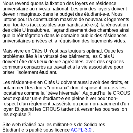
Nous revendiquons la fixation des loyers en résidence
universitaire au niveau national. Les prix des loyers doivent
devenir marginaux dans le budget des étudiant-e-s. Nous
luttons pour la construction massive de nouveaux logements
pour tou-te-s (accessibles aux handicapé-e-s), la rénovation
des cités U insalubres, l'agrandissement des chambres ainsi
que la réintégration dans le domaine public des résidences
universitaires privées et la réquisition des logements vides.
Mais vivre en Cités U n'est pas toujours optimal. Outre les
problèmes liés à la vétusté des bâtiments, les Cités U
doivent être des lieux de vie agréables, avec des espaces
communs consacrés au travail et à la vie associative pour
briser l'isolement étudiant.
Les résident-e-s en Cités U doivent aussi avoir des droits, et
notamment les droits "normaux" dont disposent tou-te-s les
locataires comme la "trêve hivernale". Aujourd'hui le CROUS
peut expulser un-e étudiant-e en pleine hiver pour non-
respect d'un règlement passéiste ou pour non-paiement d'un
loyer. Et quand les CROUS tardent à verser les bourses, on
les expulse ?!
Site web réalisé par les militant·e·s de Solidaires
Étudiant·e·s publié sous licence
AGPL-3.0
.