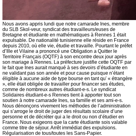
Nous avons appris lundi que notre camarade Ines, membre
du SLB Skol-veur, syndicat des travailleurs/euses de
Bretagne et étudiante en mathématiques à Rennes 1 était
expulsable. De nationalité tunisienne elle réside en France
depuis 2010, où elle vie, étudie et travaille. Pourtant le préfet
d’Ille et Vilaine a prononcé une Obligation a Quitter le
Territoire Français (OQTF) à son encontre deux jour après
son mariage à Rennes. La préfecture justifie cette OQTF par
le fait que Ines aurait manqué à ses devoirs d’étudiante en
ne validant pas son année et pour cause puisque n’étant
éligible à aucune aide de type bourse en tant qu' « étrangère
», elle était obligée de travailler pour financer ses études,
comme de nombreux autres étudiant-e-s. Le syndicat
Solidaires étudiant-e-s Rennes tient à apporter tout son
soutien à notre camarade Ines, sa famille et ses ami-e-s.
Nous dénonçons vivement les méthodes de l’administration
qui s’arroge le droit de juger des résultats scolaire d’une
personne et de décréter qui a le droit ou non d’étudier en
France. Nous exigeons que la carte étudiante sois valable
comme titre de séjour. Arrêt immédiat des expulsions.
Régularisation de tous/toutes les Sans-Papier.