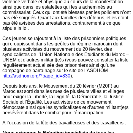
violence verbale et physique au cours de la manifestation
ainsi que dans les estafettes qui les a acheminés au
commissariat. Ceux qui ont été blessés par les policiers n’ont
pas été soignés. Quant aux familles des détenus, elles n’ont
pas été avisées des arrestations, contrairement à ce que
stipule la loi.
Ces jeunes se rajoutent à la liste des prisonniers politiques
qui croupissent dans les geôles du régime marocain dont
plusieurs activistes du mouvement du 20 février, des
syndicalistes de l’Union Nationale des Etudiants du Maroc –
UNEM et d'autres militant(e)s (vous pouvez consulter la liste
régulièrement actualisée des prisonniers ainsi qu’une
campagne de parrainage sur le site de l’ASDHOM
http://asdhom.org/?page_id=830
).
Depuis trois ans, le Mouvement du 20 février (M20F) au
Maroc est sorti dans les rues de plusieurs villes et villages
pour exiger la Liberté, la Dignité, la Démocratie, la Justice
Sociale et l’Égalité. Les activistes de ce mouvement
démocrate ainsi que les syndicalistes et d’autres militant(e)s
persévèrent dans le combat pour l’émancipation.
A l’occasion de la fête des travailleuses et des travailleurs :
Nous exigeons la libération immédiate de tous les