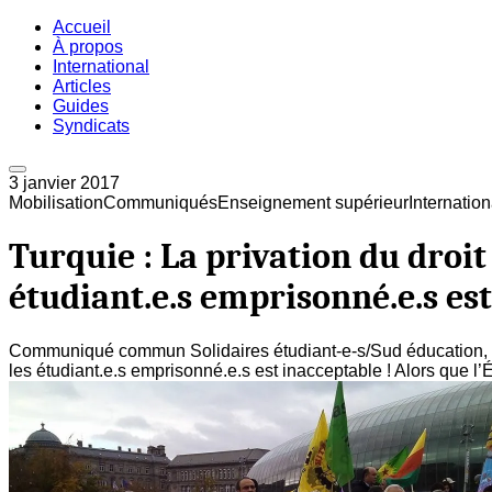
Accueil
À propos
International
Articles
Guides
Syndicats
3 janvier 2017
Mobilisation
Communiqués
Enseignement supérieur
Internation
Turquie : La privation du droit
étudiant.e.s emprisonné.e.s est
Communiqué commun Solidaires étudiant-e-s/Sud éducation, Tu
les étudiant.e.s emprisonné.e.s est inacceptable ! Alors que l’Éta