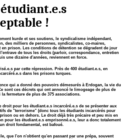
étudiant.e.s
eptable !
uvement kurde et ses soutiens, le syndicalisme indépendant,
n, des milliers de personnes, syndicalistes, co-maires,
 en prison. Les conditions de détention se dégradent de jour
'entrave de tous les droits (parloir, correspondance, entretien
uis une dizaine d'années, reviennent en force.
isé.e.s par cette répression. Près de 400 étudiant.e.s, en
arcéré.e.s dans les prisons turques.
urgence qui a donné des pouvoirs démesurés à Erdogan, la vie du
 Ce sont ces décrets qui ont annoncé le limogeage de plus de
 la fermeture de plus de 375 associations.
roit pour les étudiant.e.s incarcéré.e.s de se présenter aux
fs de "terrorisme" (donc tous les étudiants incarcérés pour
prison ou en dehors. Le droit déjà très précaire et peu mis en
on pour les étudiant.e.s emprisonné.e.s, leur a donc totalement
 un droit fondamental, est bafoué.
cile, que l'on n'obtient qu'en passant par une prépa, souvent