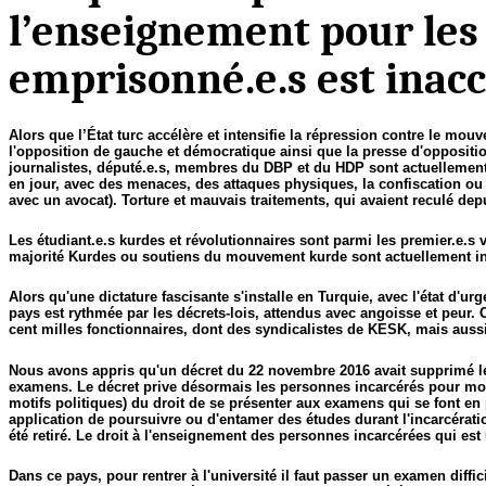
l’enseignement pour les 
emprisonné.e.s est inacc
Alors que l’État turc accélère et intensifie la répression contre le mo
l'opposition de gauche et démocratique ainsi que la presse d'oppositio
journalistes, député.e.s, membres du DBP et du HDP sont actuellement
en jour, avec des menaces, des attaques physiques, la confiscation ou l
avec un avocat). Torture et mauvais traitements, qui avaient reculé dep
Les étudiant.e.s kurdes et révolutionnaires sont parmi les premier.e.s v
majorité Kurdes ou soutiens du mouvement kurde sont actuellement inc
Alors qu'une dictature fascisante s'installe en Turquie, avec l'état d'
pays est rythmée par les décrets-lois, attendus avec angoisse et peur.
cent milles fonctionnaires, dont des syndicalistes de KESK, mais aussi
Nous avons appris qu'un décret du 22 novembre 2016 avait supprimé le d
examens. Le décret prive désormais les personnes incarcérés pour moti
motifs politiques) du droit de se présenter aux examens qui se font en 
application de poursuivre ou d'entamer des études durant l'incarcérati
été retiré. Le droit à l'enseignement des personnes incarcérées qui est
Dans ce pays, pour rentrer à l'université il faut passer un examen diffi